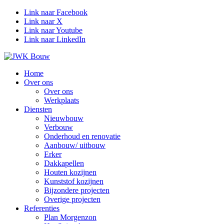
Link naar Facebook
Link naar X
Link naar Youtube
Link naar LinkedIn
Home
Over ons
Over ons
Werkplaats
Diensten
Nieuwbouw
Verbouw
Onderhoud en renovatie
Aanbouw/ uitbouw
Erker
Dakkapellen
Houten kozijnen
Kunststof kozijnen
Bijzondere projecten
Overige projecten
Referenties
Plan Morgenzon