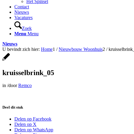
Het Spinsel
Contact
Nieuws
Vacatures
Zoek
Menu
Menu
Nieuws
U bevindt zich hier:
Home
1
/
Nieuwbouw Woonhuis
2
/
kruisselbrin
kruisselbrink_05
in
/
door
Remco
Deel dit stuk
Delen op Facebook
Delen op X
Delen op WhatsApp