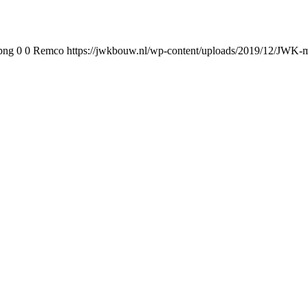
png
0
0
Remco
https://jwkbouw.nl/wp-content/uploads/2019/12/JWK-m