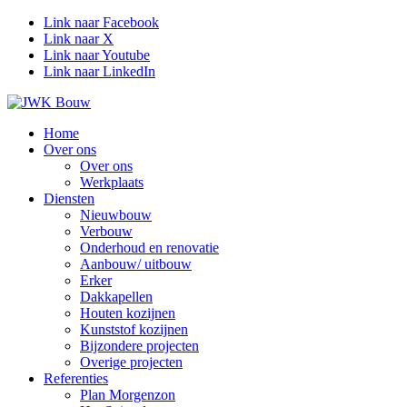
Link naar Facebook
Link naar X
Link naar Youtube
Link naar LinkedIn
Home
Over ons
Over ons
Werkplaats
Diensten
Nieuwbouw
Verbouw
Onderhoud en renovatie
Aanbouw/ uitbouw
Erker
Dakkapellen
Houten kozijnen
Kunststof kozijnen
Bijzondere projecten
Overige projecten
Referenties
Plan Morgenzon