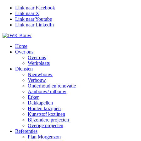
Link naar Facebook
Link naar X
Link naar Youtube
Link naar LinkedIn
Home
Over ons
Over ons
Werkplaats
Diensten
Nieuwbouw
Verbouw
Onderhoud en renovatie
Aanbouw/ uitbouw
Erker
Dakkapellen
Houten kozijnen
Kunststof kozijnen
Bijzondere projecten
Overige projecten
Referenties
Plan Morgenzon