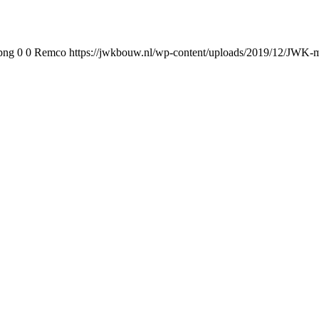
png
0
0
Remco
https://jwkbouw.nl/wp-content/uploads/2019/12/JWK-m