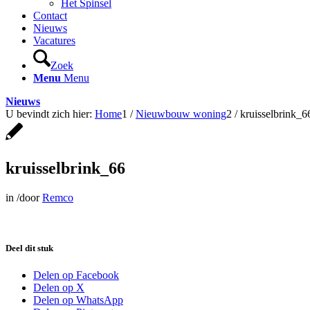
Het Spinsel
Contact
Nieuws
Vacatures
Zoek
Menu
Menu
Nieuws
U bevindt zich hier:
Home
1
/
Nieuwbouw woning
2
/
kruisselbrink_6
kruisselbrink_66
in
/
door
Remco
Deel dit stuk
Delen op Facebook
Delen op X
Delen op WhatsApp