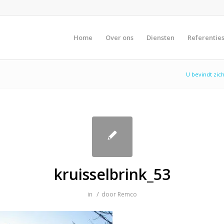
Home
Over ons
Diensten
Referentie
U bevindt zich
kruisselbrink_53
/
in
door
Remco