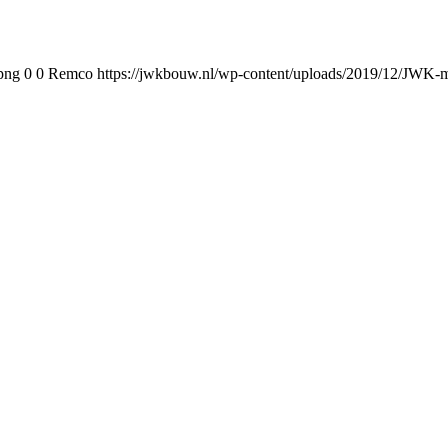
png
0
0
Remco
https://jwkbouw.nl/wp-content/uploads/2019/12/JWK-m