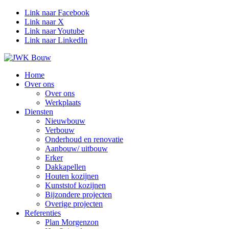
Link naar Facebook
Link naar X
Link naar Youtube
Link naar LinkedIn
Home
Over ons
Over ons
Werkplaats
Diensten
Nieuwbouw
Verbouw
Onderhoud en renovatie
Aanbouw/ uitbouw
Erker
Dakkapellen
Houten kozijnen
Kunststof kozijnen
Bijzondere projecten
Overige projecten
Referenties
Plan Morgenzon