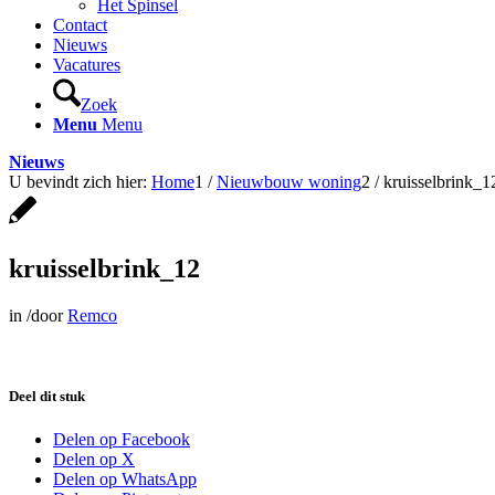
Het Spinsel
Contact
Nieuws
Vacatures
Zoek
Menu
Menu
Nieuws
U bevindt zich hier:
Home
1
/
Nieuwbouw woning
2
/
kruisselbrink_1
kruisselbrink_12
in
/
door
Remco
Deel dit stuk
Delen op Facebook
Delen op X
Delen op WhatsApp