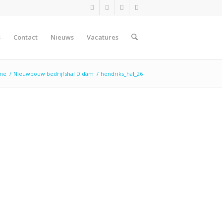
s
Contact
Nieuws
Vacatures
me
/
Nieuwbouw bedrijfshal Didam
/
hendriks_hal_26