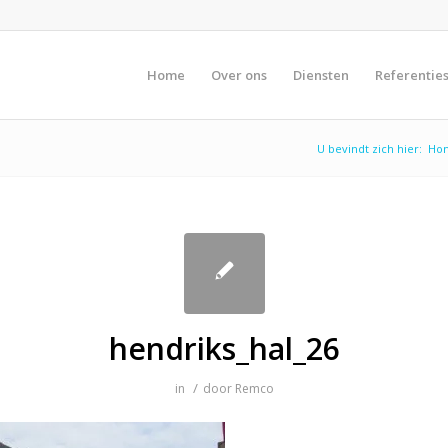
Home
Over ons
Diensten
Referentie
U bevindt zich hier:
Ho
hendriks_hal_26
/
in
door
Remco