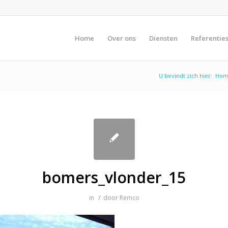
Home
Over ons
Diensten
Referentie
U bevindt zich hier:
Hom
bomers_vlonder_15
/
in
door
Remco