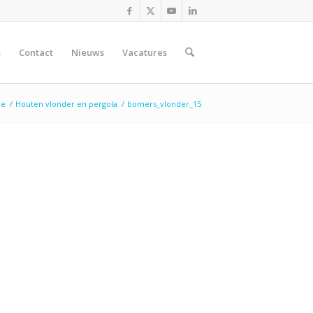
s
Contact
Nieuws
Vacatures
e
/
Houten vlonder en pergola
/
bomers_vlonder_15