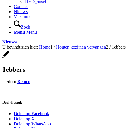
Het Spinsel
Contact
Nieuws
Vacatures
Zoek
Menu
Menu
Nieuws
U bevindt zich hier:
Home
1
/
Houten kozijnen vervangen
2
/
1ebbers
1ebbers
in
/
door
Remco
Deel dit stuk
Delen op Facebook
Delen op X
Delen op WhatsApp