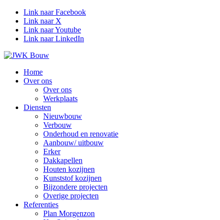
Link naar Facebook
Link naar X
Link naar Youtube
Link naar LinkedIn
Home
Over ons
Over ons
Werkplaats
Diensten
Nieuwbouw
Verbouw
Onderhoud en renovatie
Aanbouw/ uitbouw
Erker
Dakkapellen
Houten kozijnen
Kunststof kozijnen
Bijzondere projecten
Overige projecten
Referenties
Plan Morgenzon