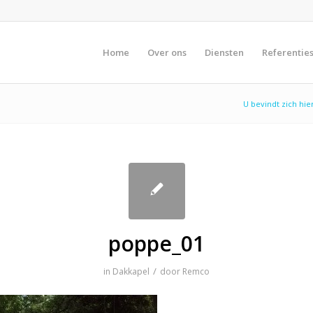
Home
Over ons
Diensten
Referentie
U bevindt zich hier
poppe_01
/
in
Dakkapel
door
Remco