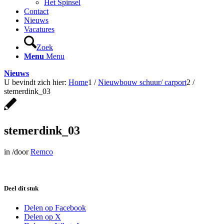
Het Spinsel
Contact
Nieuws
Vacatures
Zoek
Menu
Menu
Nieuws
U bevindt zich hier:
Home
1
/
Nieuwbouw schuur/ carport
2
/
stemerdink_03
stemerdink_03
in
/
door
Remco
Deel dit stuk
Delen op Facebook
Delen op X