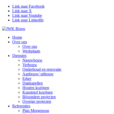
Link naar Facebook
Link naar X
Link naar Youtube
Link naar LinkedIn
Home
Over ons
Over ons
Werkplaats
Diensten
Nieuwbouw
Verbouw
Onderhoud en renovatie
Aanbouw/ uitbouw
Erker
Dakkapellen
Houten kozijnen
Kunststof kozijnen
Bijzondere projecten
Overige projecten
Referenties
Plan Morgenzon