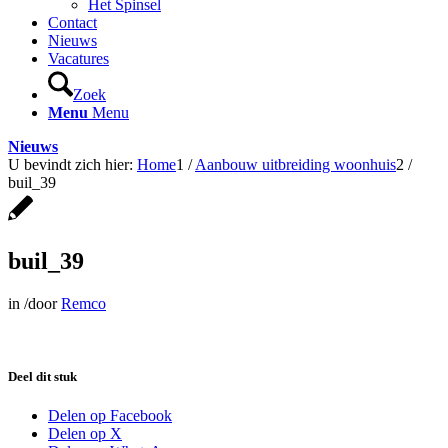
Het Spinsel
Contact
Nieuws
Vacatures
Zoek
Menu
Menu
Nieuws
U bevindt zich hier:
Home
1
/
Aanbouw uitbreiding woonhuis
2
/
buil_39
buil_39
in
/
door
Remco
Deel dit stuk
Delen op Facebook
Delen op X