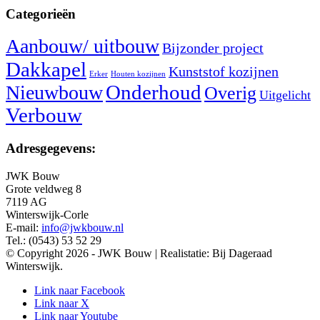
Categorieën
Aanbouw/ uitbouw
Bijzonder project
Dakkapel
Kunststof kozijnen
Erker
Houten kozijnen
Nieuwbouw
Onderhoud
Overig
Uitgelicht
Verbouw
Adresgegevens:
JWK Bouw
Grote veldweg 8
7119 AG
Winterswijk-Corle
E-mail:
info@jwkbouw.nl
Tel.: (0543) 53 52 29
© Copyright 2026 - JWK Bouw | Realistatie: Bij Dageraad
Winterswijk.
Link naar Facebook
Link naar X
Link naar Youtube