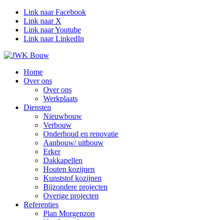
Link naar Facebook
Link naar X
Link naar Youtube
Link naar LinkedIn
Home
Over ons
Over ons
Werkplaats
Diensten
Nieuwbouw
Verbouw
Onderhoud en renovatie
Aanbouw/ uitbouw
Erker
Dakkapellen
Houten kozijnen
Kunststof kozijnen
Bijzondere projecten
Overige projecten
Referenties
Plan Morgenzon