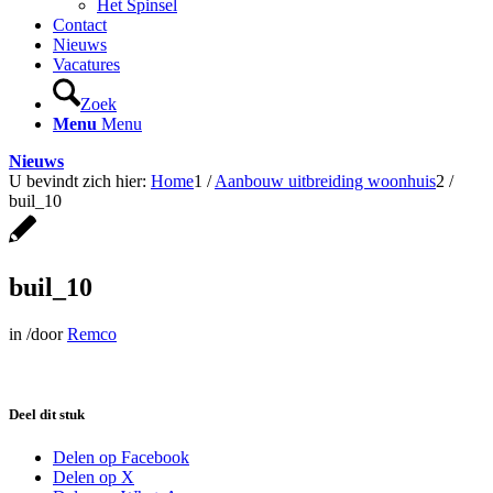
Het Spinsel
Contact
Nieuws
Vacatures
Zoek
Menu
Menu
Nieuws
U bevindt zich hier:
Home
1
/
Aanbouw uitbreiding woonhuis
2
/
buil_10
buil_10
in
/
door
Remco
Deel dit stuk
Delen op Facebook
Delen op X