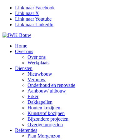
Link naar Facebook
Link naar X
Link naar Youtube
Link naar LinkedIn
Home
Over ons
Over ons
Werkplaats
Diensten
Nieuwbouw
Verbouw
Onderhoud en renovatie
Aanbouw/ uitbouw
Erker
Dakkapellen
Houten kozijnen
Kunststof kozijnen
Bijzondere projecten
Overige projecten
Referenties
Plan Morgenzon