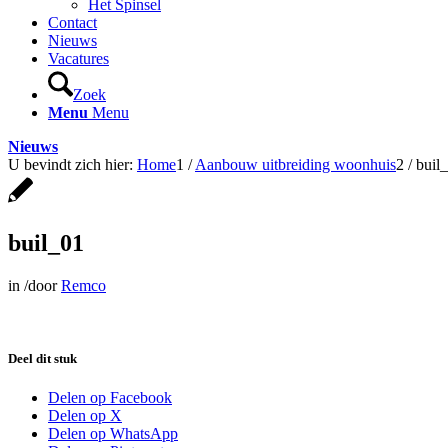
Het Spinsel
Contact
Nieuws
Vacatures
Zoek
Menu
Menu
Nieuws
U bevindt zich hier:
Home
1
/
Aanbouw uitbreiding woonhuis
2
/
buil
buil_01
in
/
door
Remco
Deel dit stuk
Delen op Facebook
Delen op X
Delen op WhatsApp