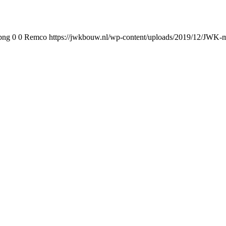
png
0
0
Remco
https://jwkbouw.nl/wp-content/uploads/2019/12/JWK-m