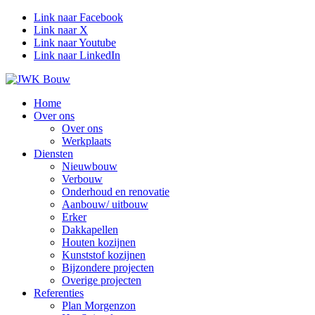
Link naar Facebook
Link naar X
Link naar Youtube
Link naar LinkedIn
Home
Over ons
Over ons
Werkplaats
Diensten
Nieuwbouw
Verbouw
Onderhoud en renovatie
Aanbouw/ uitbouw
Erker
Dakkapellen
Houten kozijnen
Kunststof kozijnen
Bijzondere projecten
Overige projecten
Referenties
Plan Morgenzon