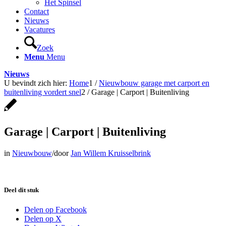
Het Spinsel
Contact
Nieuws
Vacatures
Zoek
Menu
Menu
Nieuws
U bevindt zich hier:
Home
1
/
Nieuwbouw garage met carport en
buitenliving vordert snel
2
/
Garage | Carport | Buitenliving
Garage | Carport | Buitenliving
in
Nieuwbouw
/
door
Jan Willem Kruisselbrink
Deel dit stuk
Delen op Facebook
Delen op X