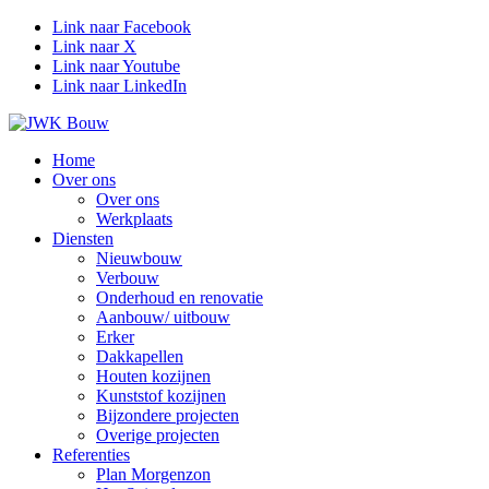
Link naar Facebook
Link naar X
Link naar Youtube
Link naar LinkedIn
Home
Over ons
Over ons
Werkplaats
Diensten
Nieuwbouw
Verbouw
Onderhoud en renovatie
Aanbouw/ uitbouw
Erker
Dakkapellen
Houten kozijnen
Kunststof kozijnen
Bijzondere projecten
Overige projecten
Referenties
Plan Morgenzon