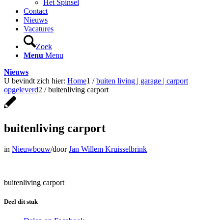
Het Spinsel
Contact
Nieuws
Vacatures
Zoek
Menu
Menu
Nieuws
U bevindt zich hier:
Home
1
/
buiten living | garage | carport
opgeleverd
2
/
buitenliving carport
buitenliving carport
in
Nieuwbouw
/
door
Jan Willem Kruisselbrink
buitenliving carport
Deel dit stuk