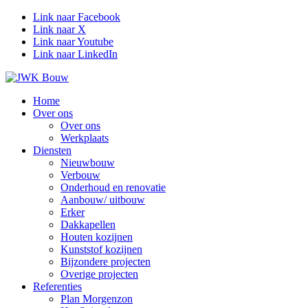
Link naar Facebook
Link naar X
Link naar Youtube
Link naar LinkedIn
Home
Over ons
Over ons
Werkplaats
Diensten
Nieuwbouw
Verbouw
Onderhoud en renovatie
Aanbouw/ uitbouw
Erker
Dakkapellen
Houten kozijnen
Kunststof kozijnen
Bijzondere projecten
Overige projecten
Referenties
Plan Morgenzon