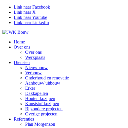
Link naar Facebook
Link naar X
Link naar Youtube
Link naar LinkedIn
Home
Over ons
Over ons
Werkplaats
Diensten
Nieuwbouw
Verbouw
Onderhoud en renovatie
Aanbouw/ uitbouw
Erker
Dakkapellen
Houten kozijnen
Kunststof kozijnen
Bijzondere projecten
Overige projecten
Referenties
Plan Morgenzon