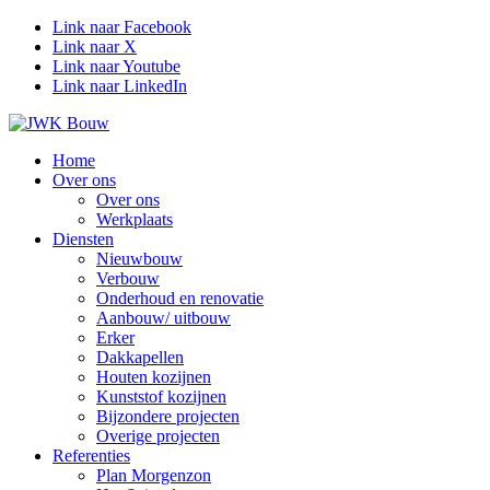
Link naar Facebook
Link naar X
Link naar Youtube
Link naar LinkedIn
Home
Over ons
Over ons
Werkplaats
Diensten
Nieuwbouw
Verbouw
Onderhoud en renovatie
Aanbouw/ uitbouw
Erker
Dakkapellen
Houten kozijnen
Kunststof kozijnen
Bijzondere projecten
Overige projecten
Referenties
Plan Morgenzon