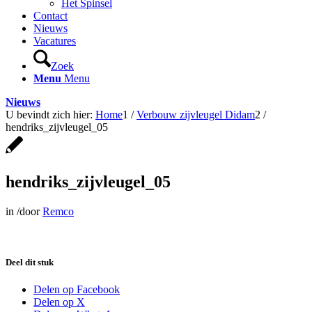
Het Spinsel
Contact
Nieuws
Vacatures
Zoek
Menu
Menu
Nieuws
U bevindt zich hier:
Home
1
/
Verbouw zijvleugel Didam
2
/
hendriks_zijvleugel_05
hendriks_zijvleugel_05
in
/
door
Remco
Deel dit stuk
Delen op Facebook
Delen op X