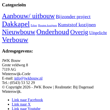
Categorieën
Aanbouw/ uitbouw
Bijzonder project
Dakkapel
Kunststof kozijnen
Erker
Houten kozijnen
Nieuwbouw
Onderhoud
Overig
Uitgelicht
Verbouw
Adresgegevens:
JWK Bouw
Grote veldweg 8
7119 AG
Winterswijk-Corle
E-mail:
info@jwkbouw.nl
Tel.: (0543) 53 52 29
© Copyright 2026 - JWK Bouw | Realistatie: Bij Dageraad
Winterswijk.
Link naar Facebook
Link naar X
Link naar Youtube