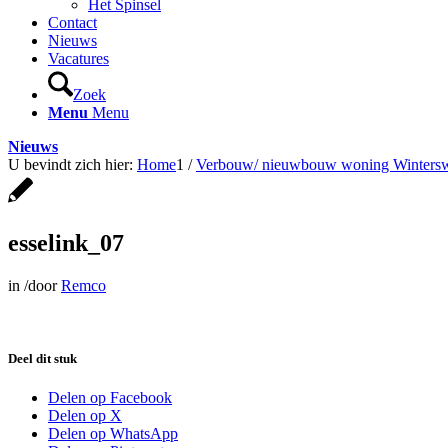
Het Spinsel
Contact
Nieuws
Vacatures
Zoek
Menu
Menu
Nieuws
U bevindt zich hier:
Home
1
/
Verbouw/ nieuwbouw woning Wintersw
esselink_07
in
/
door
Remco
Deel dit stuk
Delen op Facebook
Delen op X
Delen op WhatsApp