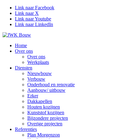
Link naar Facebook
Link naar X
Link naar Youtube
Link naar LinkedIn
Home
Over ons
Over ons
Werkplaats
Diensten
Nieuwbouw
Verbouw
Onderhoud en renovatie
Aanbouw/ uitbouw
Erker
Dakkapellen
Houten kozijnen
Kunststof kozijnen
Bijzondere projecten
Overige projecten
Referenties
Plan Morgenzon