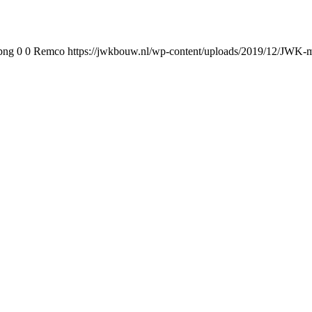
png
0
0
Remco
https://jwkbouw.nl/wp-content/uploads/2019/12/JWK-m