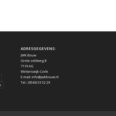
ADRESGEGEVENS:
JWK Bouw
Grote veldweg 8
7119 AG
Winterswijk-Corle
E-mail:
info@jwkbouw.nl
Tel.: (0543) 53 52 29
t