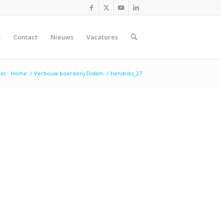
s
Contact
Nieuws
Vacatures
ier:
Home
/
Verbouw boerderij Didam
/
hendriks_27