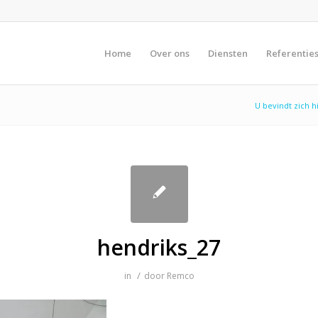
Home
Over ons
Diensten
Referentie
U bevindt zich h
hendriks_27
/
in
door
Remco