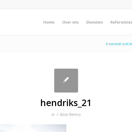
Home
Over ons
Diensten
Referentie
U bevindt zich h
hendriks_21
/
in
door
Remco