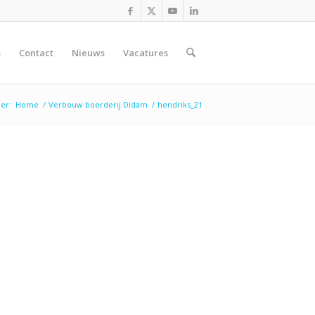
s
Contact
Nieuws
Vacatures
ier:
Home
/
Verbouw boerderij Didam
/
hendriks_21