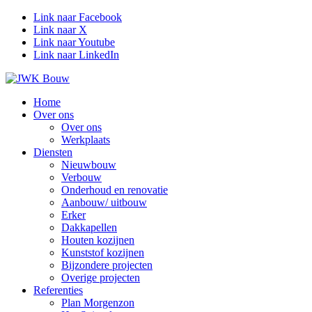
Link naar Facebook
Link naar X
Link naar Youtube
Link naar LinkedIn
Home
Over ons
Over ons
Werkplaats
Diensten
Nieuwbouw
Verbouw
Onderhoud en renovatie
Aanbouw/ uitbouw
Erker
Dakkapellen
Houten kozijnen
Kunststof kozijnen
Bijzondere projecten
Overige projecten
Referenties
Plan Morgenzon