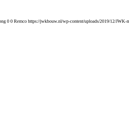
png
0
0
Remco
https://jwkbouw.nl/wp-content/uploads/2019/12/JWK-m