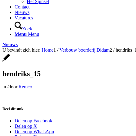
Het Spinsel
Contact
Nieuws
Vacatures
Zoek
Menu
Menu
Nieuws
U bevindt zich hier:
Home
1
/
Verbouw boerderij Didam
2
/
hendriks_
hendriks_15
in
/
door
Remco
Deel dit stuk
Delen op Facebook
Delen op X
Delen op WhatsApp