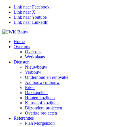
Link naar Facebook
Link naar X
Link naar Youtube
Link naar LinkedIn
Home
Over ons
Over ons
Werkplaats
Diensten
Nieuwbouw
Verbouw
Onderhoud en renovatie
Aanbouw/ uitbouw
Erker
Dakkapellen
Houten kozijnen
Kunststof kozijnen
Bijzondere projecten
Overige projecten
Referenties
Plan Morgenzon