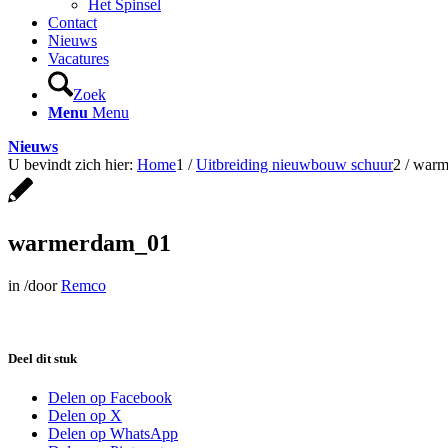
Het Spinsel
Contact
Nieuws
Vacatures
Zoek
Menu
Menu
Nieuws
U bevindt zich hier:
Home
1
/
Uitbreiding nieuwbouw schuur
2
/
warm
warmerdam_01
in
/
door
Remco
Deel dit stuk
Delen op Facebook
Delen op X
Delen op WhatsApp