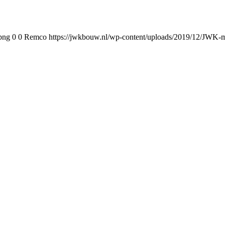
png
0
0
Remco
https://jwkbouw.nl/wp-content/uploads/2019/12/JWK-m