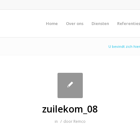
Home
Over ons
Diensten
Referentie
U bevindt zich hier
zuilekom_08
/
in
door
Remco