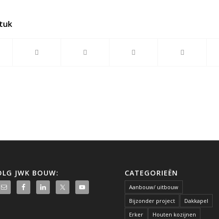
stuk
OLG JWK BOUW:
CATEGORIEËN
Aanbouw/ uitbouw
Bijzonder project
Dakkapel
Erker
Houten kozijnen