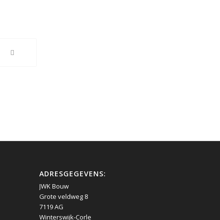
ADRESGEGEVENS:
JWK Bouw
Grote veldweg 8
7119 AG
Winterswijk-Corle