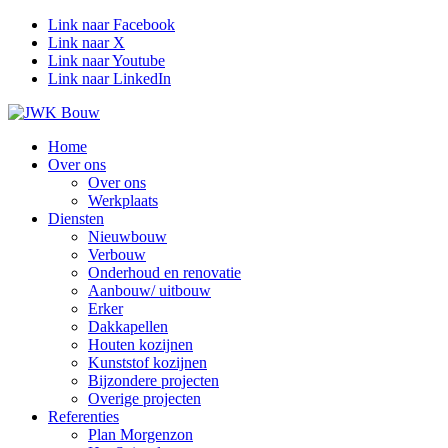
Link naar Facebook
Link naar X
Link naar Youtube
Link naar LinkedIn
Home
Over ons
Over ons
Werkplaats
Diensten
Nieuwbouw
Verbouw
Onderhoud en renovatie
Aanbouw/ uitbouw
Erker
Dakkapellen
Houten kozijnen
Kunststof kozijnen
Bijzondere projecten
Overige projecten
Referenties
Plan Morgenzon