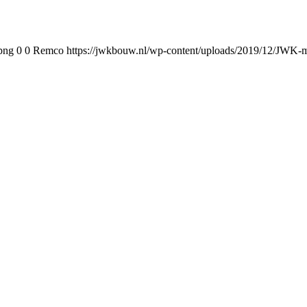
png
0
0
Remco
https://jwkbouw.nl/wp-content/uploads/2019/12/JWK-m