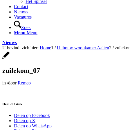
Het Spinsel
Contact
Nieuws
Vacatures
Zoek
Menu
Menu
Nieuws
U bevindt zich hier:
Home
1
/
Uitbouw woonkamer Aalten
2
/
zuilek
zuilekom_07
in
/
door
Remco
Deel dit stuk
Delen op Facebook
Delen op X
Delen op WhatsApp