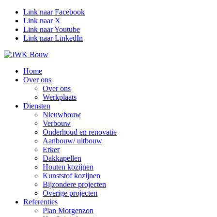
Link naar Facebook
Link naar X
Link naar Youtube
Link naar LinkedIn
Home
Over ons
Over ons
Werkplaats
Diensten
Nieuwbouw
Verbouw
Onderhoud en renovatie
Aanbouw/ uitbouw
Erker
Dakkapellen
Houten kozijnen
Kunststof kozijnen
Bijzondere projecten
Overige projecten
Referenties
Plan Morgenzon