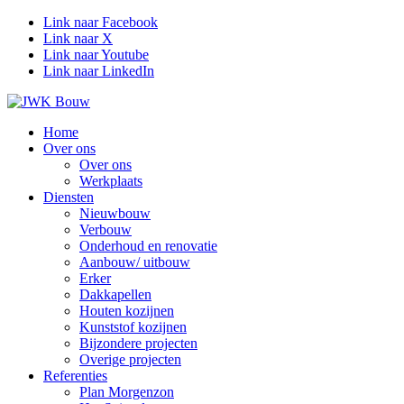
Link naar Facebook
Link naar X
Link naar Youtube
Link naar LinkedIn
Home
Over ons
Over ons
Werkplaats
Diensten
Nieuwbouw
Verbouw
Onderhoud en renovatie
Aanbouw/ uitbouw
Erker
Dakkapellen
Houten kozijnen
Kunststof kozijnen
Bijzondere projecten
Overige projecten
Referenties
Plan Morgenzon