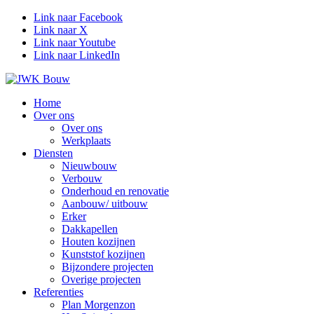
Link naar Facebook
Link naar X
Link naar Youtube
Link naar LinkedIn
Home
Over ons
Over ons
Werkplaats
Diensten
Nieuwbouw
Verbouw
Onderhoud en renovatie
Aanbouw/ uitbouw
Erker
Dakkapellen
Houten kozijnen
Kunststof kozijnen
Bijzondere projecten
Overige projecten
Referenties
Plan Morgenzon