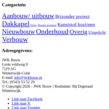
Categorieën
Aanbouw/ uitbouw
Bijzonder project
Dakkapel
Kunststof kozijnen
Erker
Houten kozijnen
Nieuwbouw
Onderhoud
Overig
Uitgelicht
Verbouw
Adresgegevens:
JWK Bouw
Grote veldweg 8
7119 AG
Winterswijk-Corle
E-mail:
info@jwkbouw.nl
Tel.: (0543) 53 52 29
© Copyright 2026 - JWK Bouw | Realistatie: Bij Dageraad
Winterswijk.
Link naar Facebook
Link naar X
Link naar Youtube