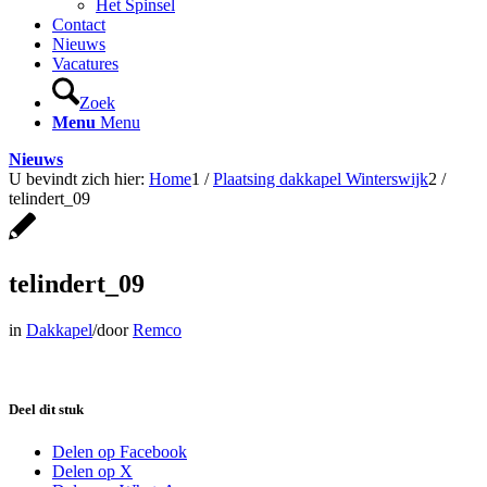
Het Spinsel
Contact
Nieuws
Vacatures
Zoek
Menu
Menu
Nieuws
U bevindt zich hier:
Home
1
/
Plaatsing dakkapel Winterswijk
2
/
telindert_09
telindert_09
in
Dakkapel
/
door
Remco
Deel dit stuk
Delen op Facebook
Delen op X