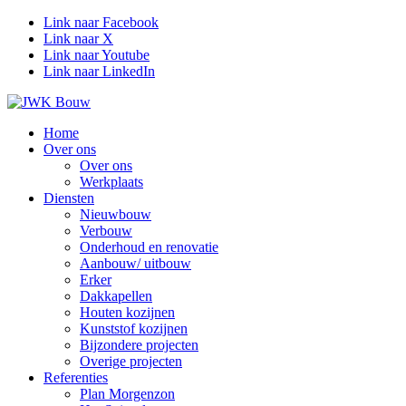
Link naar Facebook
Link naar X
Link naar Youtube
Link naar LinkedIn
Home
Over ons
Over ons
Werkplaats
Diensten
Nieuwbouw
Verbouw
Onderhoud en renovatie
Aanbouw/ uitbouw
Erker
Dakkapellen
Houten kozijnen
Kunststof kozijnen
Bijzondere projecten
Overige projecten
Referenties
Plan Morgenzon