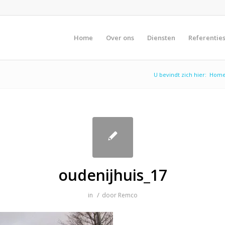
Home
Over ons
Diensten
Referentie
U bevindt zich hier:
Hom
oudenijhuis_17
/
in
door
Remco