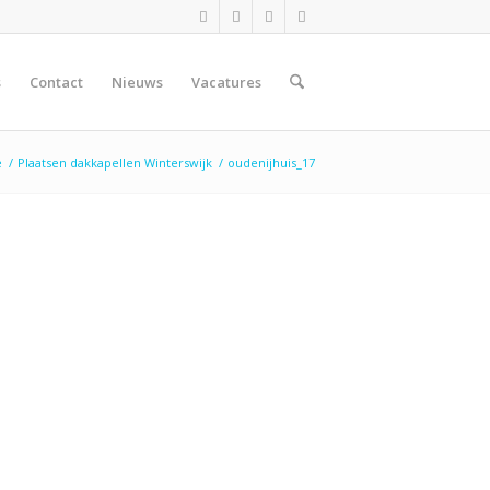
s
Contact
Nieuws
Vacatures
e
/
Plaatsen dakkapellen Winterswijk
/
oudenijhuis_17