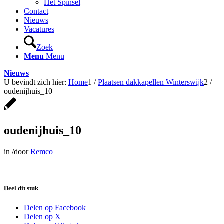
Het Spinsel
Contact
Nieuws
Vacatures
Zoek
Menu
Menu
Nieuws
U bevindt zich hier:
Home
1
/
Plaatsen dakkapellen Winterswijk
2
/
oudenijhuis_10
oudenijhuis_10
in
/
door
Remco
Deel dit stuk
Delen op Facebook
Delen op X