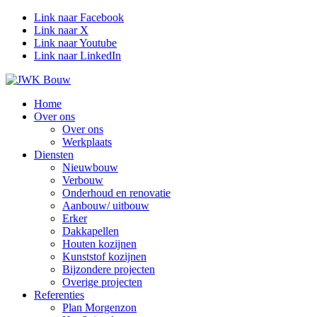
Link naar Facebook
Link naar X
Link naar Youtube
Link naar LinkedIn
Home
Over ons
Over ons
Werkplaats
Diensten
Nieuwbouw
Verbouw
Onderhoud en renovatie
Aanbouw/ uitbouw
Erker
Dakkapellen
Houten kozijnen
Kunststof kozijnen
Bijzondere projecten
Overige projecten
Referenties
Plan Morgenzon