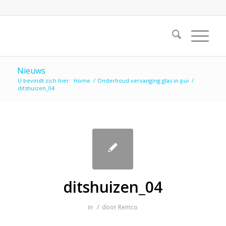
Nieuws
U bevindt zich hier:
Home
/
Onderhoud vervanging glas in pui
/
ditshuizen_04
ditshuizen_04
/
in
door
Remco