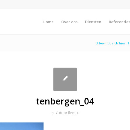
Home
Over ons
Diensten
Referentie
U bevindt zich hier:
tenbergen_04
/
in
door
Remco