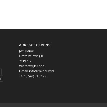
ADRESGEGEVENS:
JWK Bouw
Grote veldweg 8
7119 AG
Winterswijk-Corle
E-mail:
info@jwkbouw.nl
Tel.: (0543) 53 52 29
t