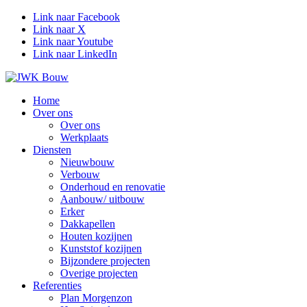
Link naar Facebook
Link naar X
Link naar Youtube
Link naar LinkedIn
Home
Over ons
Over ons
Werkplaats
Diensten
Nieuwbouw
Verbouw
Onderhoud en renovatie
Aanbouw/ uitbouw
Erker
Dakkapellen
Houten kozijnen
Kunststof kozijnen
Bijzondere projecten
Overige projecten
Referenties
Plan Morgenzon