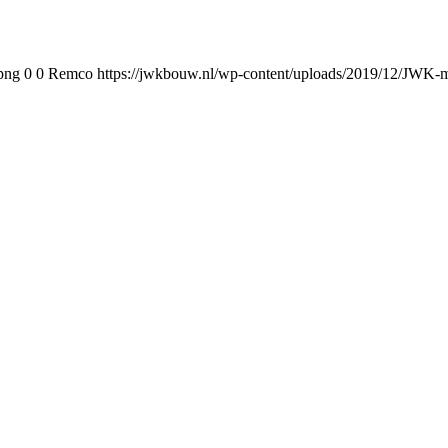
png
0
0
Remco
https://jwkbouw.nl/wp-content/uploads/2019/12/JWK-m