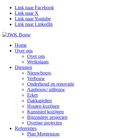
Link naar Facebook
Link naar X
Link naar Youtube
Link naar LinkedIn
Home
Over ons
Over ons
Werkplaats
Diensten
Nieuwbouw
Verbouw
Onderhoud en renovatie
Aanbouw/ uitbouw
Erker
Dakkapellen
Houten kozijnen
Kunststof kozijnen
Bijzondere projecten
Overige projecten
Referenties
Plan Morgenzon