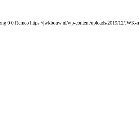
png
0
0
Remco
https://jwkbouw.nl/wp-content/uploads/2019/12/JWK-m