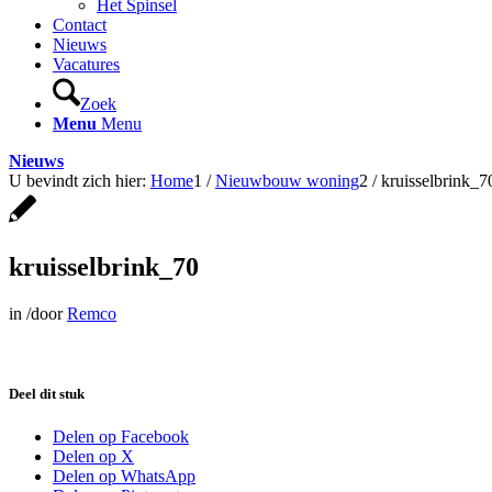
Het Spinsel
Contact
Nieuws
Vacatures
Zoek
Menu
Menu
Nieuws
U bevindt zich hier:
Home
1
/
Nieuwbouw woning
2
/
kruisselbrink_7
kruisselbrink_70
in
/
door
Remco
Deel dit stuk
Delen op Facebook
Delen op X
Delen op WhatsApp