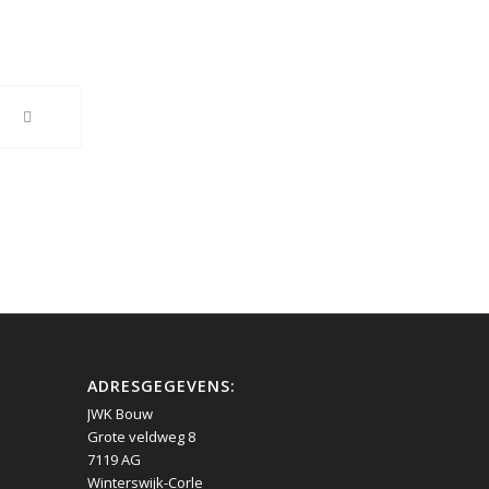
ADRESGEGEVENS:
JWK Bouw
Grote veldweg 8
7119 AG
Winterswijk-Corle