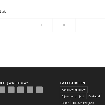
stuk
OLG JWK BOUW:
CATEGORIEËN
Aanbouw/ uitbouw
Bijzonder project
Dakkapel
Erker
Houten kozijnen