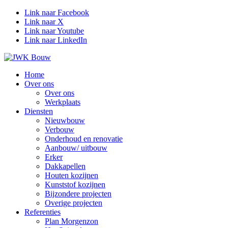
Link naar Facebook
Link naar X
Link naar Youtube
Link naar LinkedIn
Home
Over ons
Over ons
Werkplaats
Diensten
Nieuwbouw
Verbouw
Onderhoud en renovatie
Aanbouw/ uitbouw
Erker
Dakkapellen
Houten kozijnen
Kunststof kozijnen
Bijzondere projecten
Overige projecten
Referenties
Plan Morgenzon