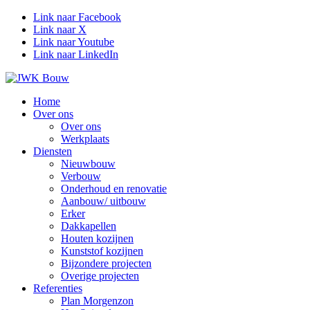
Link naar Facebook
Link naar X
Link naar Youtube
Link naar LinkedIn
Home
Over ons
Over ons
Werkplaats
Diensten
Nieuwbouw
Verbouw
Onderhoud en renovatie
Aanbouw/ uitbouw
Erker
Dakkapellen
Houten kozijnen
Kunststof kozijnen
Bijzondere projecten
Overige projecten
Referenties
Plan Morgenzon