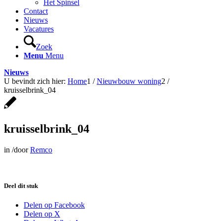
Het Spinsel
Contact
Nieuws
Vacatures
Zoek
Menu
Menu
Nieuws
U bevindt zich hier:
Home
1
/
Nieuwbouw woning
2
/
kruisselbrink_04
kruisselbrink_04
in
/
door
Remco
Deel dit stuk
Delen op Facebook
Delen op X