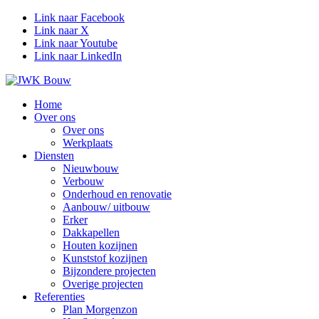
Link naar Facebook
Link naar X
Link naar Youtube
Link naar LinkedIn
Home
Over ons
Over ons
Werkplaats
Diensten
Nieuwbouw
Verbouw
Onderhoud en renovatie
Aanbouw/ uitbouw
Erker
Dakkapellen
Houten kozijnen
Kunststof kozijnen
Bijzondere projecten
Overige projecten
Referenties
Plan Morgenzon