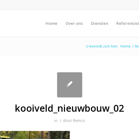
Home
Over ons
Diensten
Referentie
U bevindt zich hier:
Home
/
Ni
kooiveld_nieuwbouw_02
/
in
door
Remco