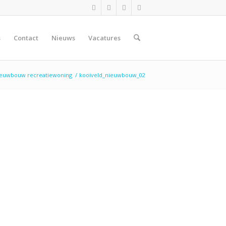
s
Contact
Nieuws
Vacatures
euwbouw recreatiewoning
/
kooiveld_nieuwbouw_02