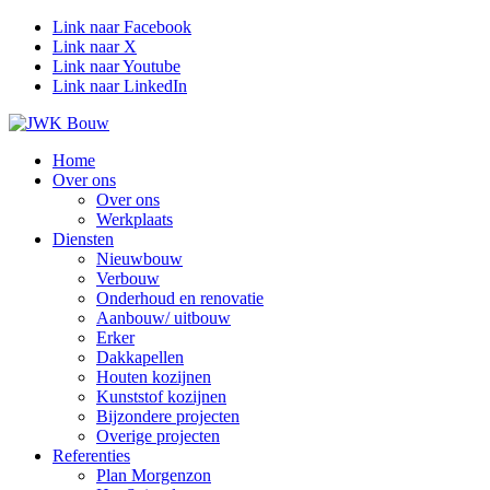
Link naar Facebook
Link naar X
Link naar Youtube
Link naar LinkedIn
Home
Over ons
Over ons
Werkplaats
Diensten
Nieuwbouw
Verbouw
Onderhoud en renovatie
Aanbouw/ uitbouw
Erker
Dakkapellen
Houten kozijnen
Kunststof kozijnen
Bijzondere projecten
Overige projecten
Referenties
Plan Morgenzon