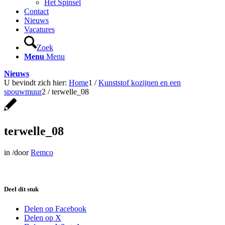
Het Spinsel
Contact
Nieuws
Vacatures
Zoek
Menu
Menu
Nieuws
U bevindt zich hier:
Home
1
/
Kunststof kozijnen en een
spouwmuur
2
/
terwelle_08
terwelle_08
in
/
door
Remco
Deel dit stuk
Delen op Facebook
Delen op X