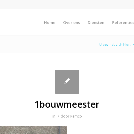
Home
Over ons
Diensten
Referentie
U bevindt zich hier:
1bouwmeester
/
in
door
Remco