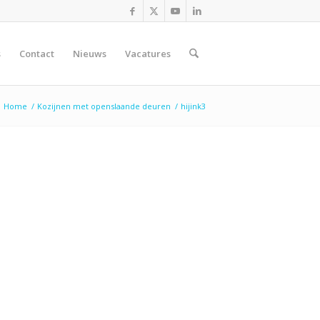
s
Contact
Nieuws
Vacatures
Home
/
Kozijnen met openslaande deuren
/
hijink3