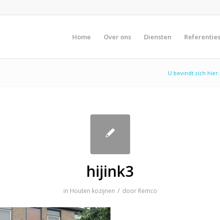
Home
Over ons
Diensten
Referentie
U bevindt zich hier:
hijink3
/
in
Houten kozijnen
door
Remco