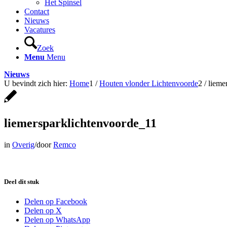
Het Spinsel
Contact
Nieuws
Vacatures
Zoek
Menu
Menu
Nieuws
U bevindt zich hier:
Home
1
/
Houten vlonder Lichtenvoorde
2
/
lieme
liemersparklichtenvoorde_11
in
Overig
/
door
Remco
Deel dit stuk
Delen op Facebook
Delen op X
Delen op WhatsApp