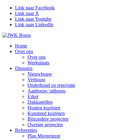
Link naar Facebook
Link naar X
Link naar Youtube
Link naar LinkedIn
Home
Over ons
Over ons
Werkplaats
Diensten
Nieuwbouw
Verbouw
Onderhoud en renovatie
Aanbouw/ uitbouw
Erker
Dakkapellen
Houten kozijnen
Kunststof kozijnen
Bijzondere projecten
Overige projecten
Referenties
Plan Morgenzon