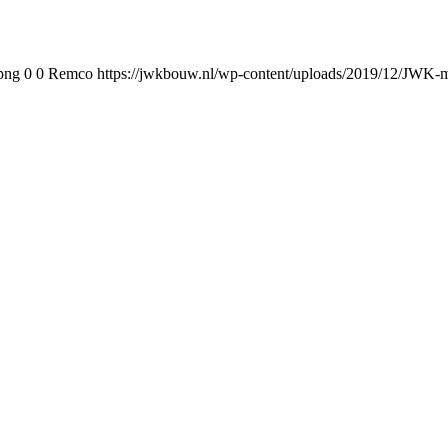
png
0
0
Remco
https://jwkbouw.nl/wp-content/uploads/2019/12/JWK-m