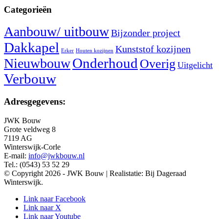
Categorieën
Aanbouw/ uitbouw
Bijzonder project
Dakkapel
Kunststof kozijnen
Erker
Houten kozijnen
Nieuwbouw
Onderhoud
Overig
Uitgelicht
Verbouw
Adresgegevens:
JWK Bouw
Grote veldweg 8
7119 AG
Winterswijk-Corle
E-mail:
info@jwkbouw.nl
Tel.: (0543) 53 52 29
© Copyright 2026 - JWK Bouw | Realistatie: Bij Dageraad
Winterswijk.
Link naar Facebook
Link naar X
Link naar Youtube