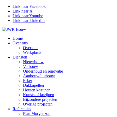
Link naar Facebook
Link naar X
Link naar Youtube
Link naar LinkedIn
Home
Over ons
Over ons
Werkplaats
Diensten
Nieuwbouw
Verbouw
Onderhoud en renovatie
Aanbouw/ uitbouw
Erker
Dakkapellen
Houten kozijnen
Kunststof kozijnen
Bijzondere projecten
Overige projecten
Referenties
Plan Morgenzon