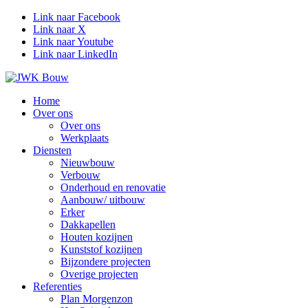
Link naar Facebook
Link naar X
Link naar Youtube
Link naar LinkedIn
Home
Over ons
Over ons
Werkplaats
Diensten
Nieuwbouw
Verbouw
Onderhoud en renovatie
Aanbouw/ uitbouw
Erker
Dakkapellen
Houten kozijnen
Kunststof kozijnen
Bijzondere projecten
Overige projecten
Referenties
Plan Morgenzon