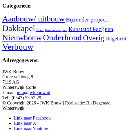
Categorieën
Aanbouw/ uitbouw
Bijzonder project
Dakkapel
Kunststof kozijnen
Erker
Houten kozijnen
Nieuwbouw
Onderhoud
Overig
Uitgelicht
Verbouw
Adresgegevens:
JWK Bouw
Grote veldweg 8
7119 AG
Winterswijk-Corle
E-mail:
info@jwkbouw.nl
Tel.: (0543) 53 52 29
© Copyright 2026 - JWK Bouw | Realistatie: Bij Dageraad
Winterswijk.
Link naar Facebook
Link naar X
Link naar Youtube