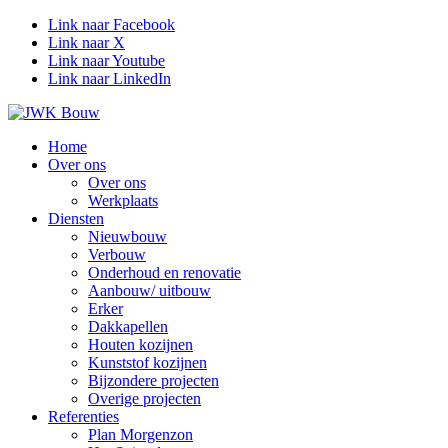
Link naar Facebook
Link naar X
Link naar Youtube
Link naar LinkedIn
Home
Over ons
Over ons
Werkplaats
Diensten
Nieuwbouw
Verbouw
Onderhoud en renovatie
Aanbouw/ uitbouw
Erker
Dakkapellen
Houten kozijnen
Kunststof kozijnen
Bijzondere projecten
Overige projecten
Referenties
Plan Morgenzon