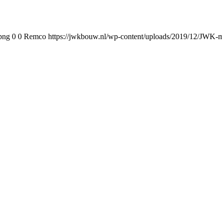
png
0
0
Remco
https://jwkbouw.nl/wp-content/uploads/2019/12/JWK-m