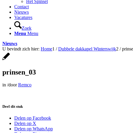
Het Spinsel
Contact
Nieuws
Vacatures
Zoek
Menu
Menu
Nieuws
U bevindt zich hier:
Home
1
/
Dubbele dakkapel Winterswijk
2
/
prins
prinsen_03
in
/
door
Remco
Deel dit stuk
Delen op Facebook
Delen op X
Delen op WhatsApp