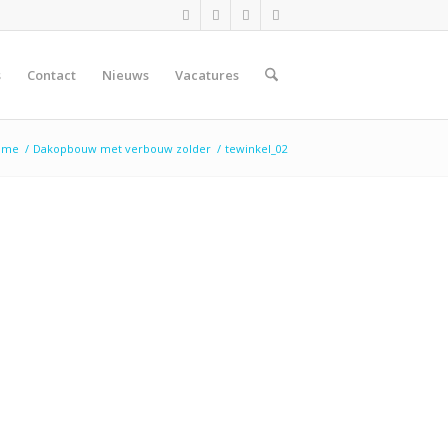
s
Contact
Nieuws
Vacatures
ome
/
Dakopbouw met verbouw zolder
/
tewinkel_02