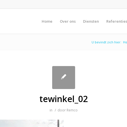
Home
Over ons
Diensten
Referentie
U bevindt zich hier:
H
tewinkel_02
/
in
door
Remco