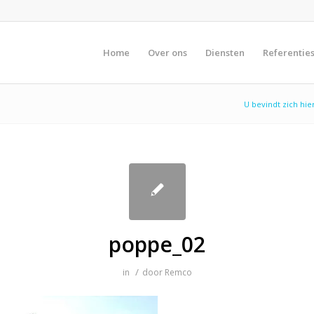
Home
Over ons
Diensten
Referentie
U bevindt zich hier
poppe_02
/
in
door
Remco