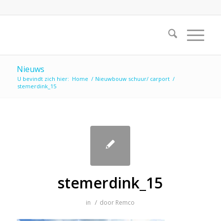
Nieuws
U bevindt zich hier:
Home
/
Nieuwbouw schuur/ carport
/
stemerdink_15
stemerdink_15
/
in
door
Remco